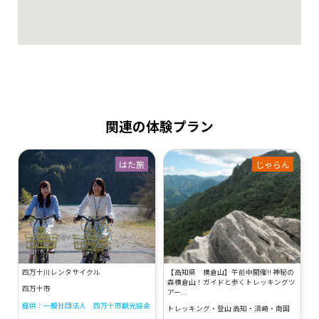
関連の体験プラン
はた旅
じゃらん
四万十川レンタサイクル
【高知県 横倉山】午前中開催!! 神秘の
森横倉山！ガイドと歩くトレッキングツ
四万十市
アー...
提供：一般社団法人 四万十市観光協会
トレッキング・登山 高知・須崎・南国