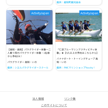
提供：越知町観光協会
ActivityJapan
ActivityJapan
【高知・高知】パラグライダー体験～二
「仁淀ブルーマリンアクティビティ体
人乗り飛行パラグライダー体験・1名様
験」★【5人以上の予約はこちらから】
から予約OK！
バナナボート・トーイングチューブ 高
パラグライダー 高知・いの
知・いの
提供：シエルパラグライダースクール
提供：PWCマリンショップYosshy！
法人情報
リンク集
このサイトについて