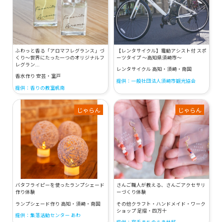
ふわっと香る「アロマフレグランス」づ
【レンタサイクル】電動アシスト付 スポ
くり～世界にたった一つのオリジナルフ
ーツタイプ ～高知県須崎市～
レグラン...
レンタサイクル 高知・須崎・南国
香水作り 安芸・室戸
提供：一般社団法人須崎市観光協会
提供：香りの教室帆南
じゃらん
じゃらん
バタフライピーを使ったランプシェード
さんご職人が教える、さんごアクセサリ
作り体験
ーづくり体験
ランプシェード作り 高知・須崎・南国
その他クラフト・ハンドメイド・ワーク
ショップ 足摺・四万十
提供：集落活動センター あわ