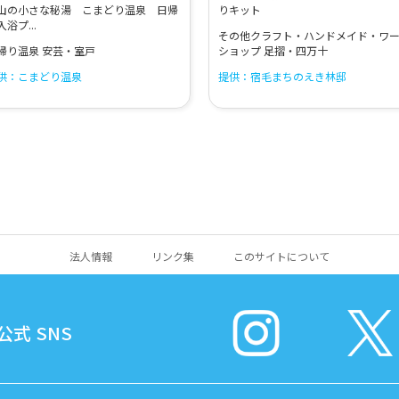
山の小さな秘湯 こまどり温泉 日帰
りキット
入浴プ...
その他クラフト・ハンドメイド・ワ
帰り温泉 安芸・室戸
ショップ 足摺・四万十
供：こまどり温泉
提供：宿毛まちのえき林邸
法人情報
リンク集
このサイトについて
式 SNS