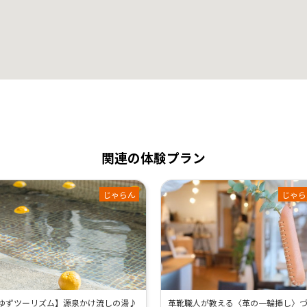
関連の体験プラン
じゃらん
じゃら
ゆずツーリズム】源泉かけ流しの湯♪
革靴職人が教える〈革の一輪挿し〉