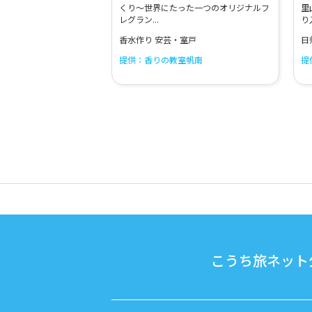
くり～世界にたった一つのオリジナルフ
里
レグラン...
り
香水作り 安芸・室戸
日
提供：香りの教室帆南
提
こうち旅ネット公