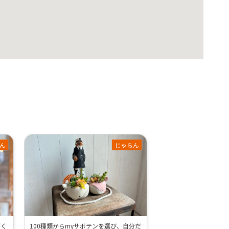
ん
じゃらん
づく
100種類からmyサボテンを選び、自分だ