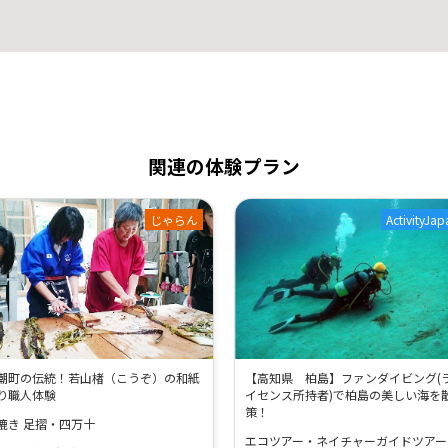
関連の体験プラン
じゃらん
ActivityJap
潮町の伝統！若山楮（こうぞ）の和紙
【高知県 柏島】ファンダイビング(
り職人体験
イセンス所持者)で柏島の美しい海を
策！
漉き 足摺・四万十
エコツアー・ネイチャーガイドツアー