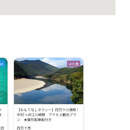
an
はた旅
ラ
【おもてなしタクシー】四万十川満喫！
散
中村→JR江川崎駅 アクセス観光プラ
ン ★屋形船乗船付き
 四
四万十市