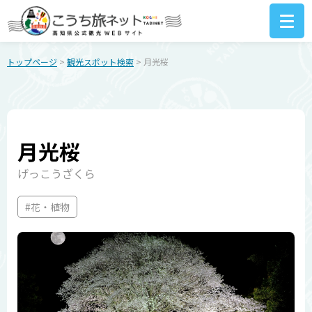
トップページ
>
観光スポット検索
> 月光桜
月光桜
げっこうざくら
#花・植物