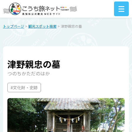
トップページ
>
観光スポット検索
> 津野親忠の墓
津野親忠の墓
つのちかただのはか
#文化財・史跡