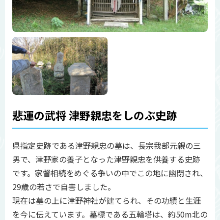
悲運の武将 津野親忠をしのぶ史跡
県指定史跡である津野親忠の墓は、長宗我部元親の三
男で、津野家の養子となった津野親忠を供養する史跡
です。家督相続をめぐる争いの中でこの地に幽閉され、
29歳の若さで自害しました。
現在は墓の上に津野神社が建てられ、その功績と生涯
を今に伝えています。墓標である五輪塔は、約50m北の