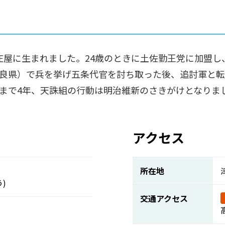
野の庄屋に生まれました。24歳のときに土佐勤王党に加盟
良県）で兵を挙げ五条代官を討ち取った後、追討軍と転戦
還まで4年、天誅組の行動は明治維新のさきがけとなりま
アクセス
所在地
)
交通アクセス