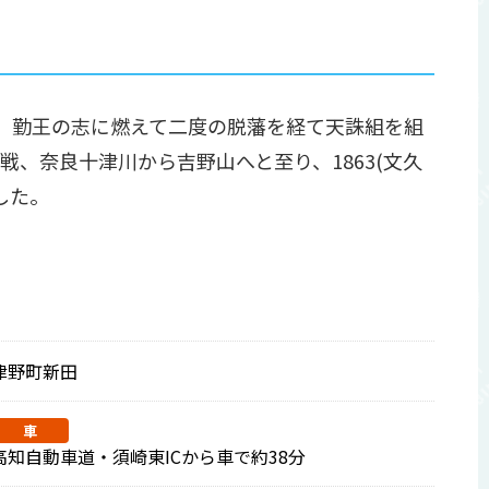
し、勤王の志に燃えて二度の脱藩を経て天誅組を組
、奈良十津川から吉野山へと至り、1863(文久
した。
津野町新田
車
高知自動車道・須崎東ICから車で約38分