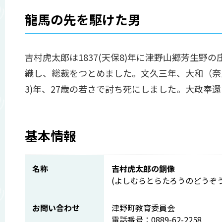
龍馬の先を駆けた男
吉村虎太郎は1837(天保8)年に津野山郷芳生
織し、総裁をつとめました。文久三年、大和（奈
3)年、27歳の若さで討ち死にしました。大政奉
基本情報
名称
吉村虎太郎の銅像
(よしむらとらたろうのどうぞう
お問い合わせ
津野町教育委員会
電話番号：0889-62-2258