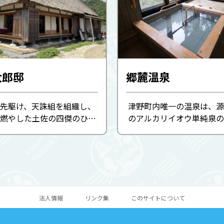
太郎邸
郷麓温泉
の先駆け、天誅組を組織し、
津野町内唯一の温泉は、源
燃やした土佐の四傑のひと
のアルカリイオウ単純泉の
村虎太郎の生家。 津野町文
湯。館内の一番眺めが良い
イダンス施設として復元さ
浴室からは、四万十川支流
。 邸内では、古文書やパネ
望めます。
などで虎太郎の生涯 ...
法人情報
リンク集
このサイトについて