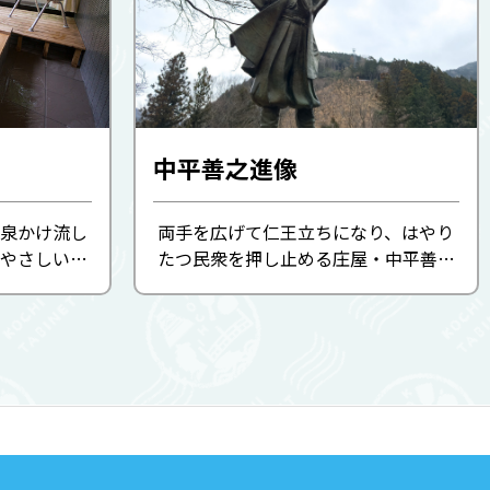
中平善之進像
泉かけ流し
両手を広げて仁王立ちになり、はやり
やさしいお
たつ民衆を押し止める庄屋・中平善之
場所にある
進の銅像。宝暦の時代、藩の制度によ
の北川川を
り窮乏した津野山の農民達を救おうと
し、打首の刑に処せられた善之進の遺
徳を偲んでつくられました。国...