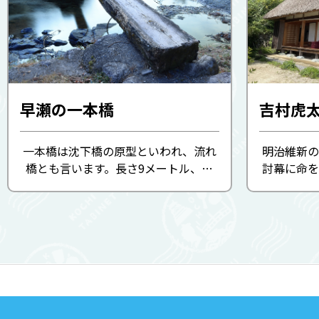
早瀬の一本橋
吉村虎
一本橋は沈下橋の原型といわれ、流れ
明治維新
橋とも言います。長さ9メートル、幅
討幕に命を
60センチ、厚さ30センチほどの木の板
りである吉
3枚を橋桁の上に渡しただけのシンプ
化的景観ガ
ルな橋。数十年前までは四万十川支流
れました
に数多く見られた一本橋も、津野町...
ル、映像