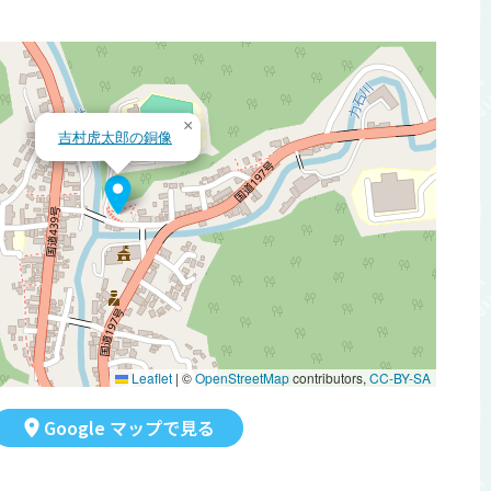
×
吉村虎太郎の銅像
Leaflet
|
©
OpenStreetMap
contributors,
CC-BY-SA
Google マップで見る