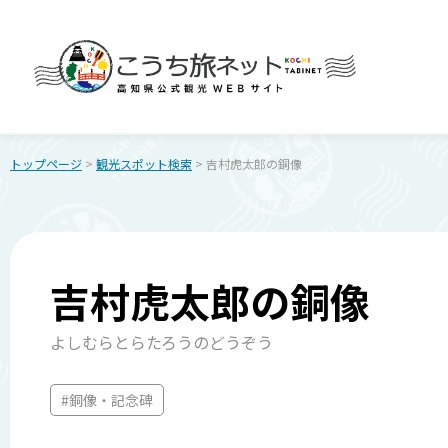
トップページ
>
観光スポット検索
> 吉村虎太郎の銅像
吉村虎太郎の銅像
よしむらとらたろうのどうぞう
#銅像・記念碑