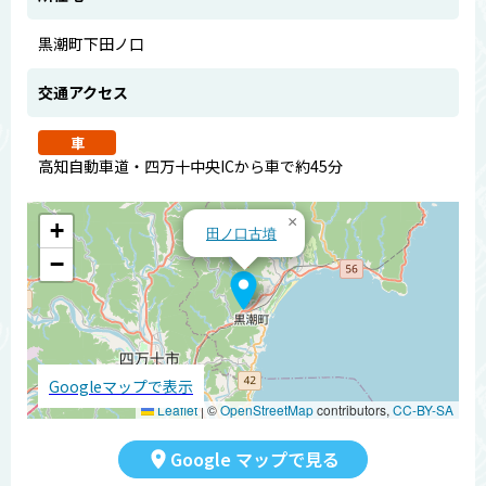
黒潮町下田ノ口
交通アクセス
車
高知自動車道・四万十中央ICから車で約45分
×
+
田ノ口古墳
−
Googleマップで表示
Leaflet
|
©
OpenStreetMap
contributors,
CC-BY-SA
Google マップで見る