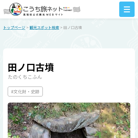
トップページ
>
観光スポット検索
> 田ノ口古墳
田ノ口古墳
たのくちこふん
#文化財・史跡