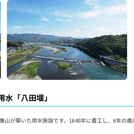
用水「八田堰」
兼山が築いた用水施設です。1648年に着工し、6年の