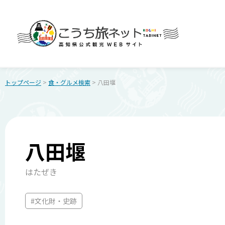
トップページ
>
食・グルメ検索
> 八田堰
八田堰
はたぜき
#文化財・史跡