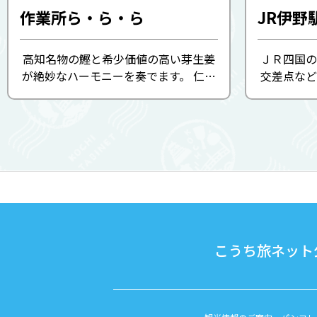
作業所ら・ら・ら
JR伊野
高知名物の鰹と希少価値の高い芽生姜
ＪＲ四国の
が絶妙なハーモニーを奏でます。 仁淀
交差点など
川の仕込み水、ネギ、宗田鰹、ゆずポ
かすの姫』
ン酢など地産地消にこだわった食材を
使用しています。 ※2020年8月28日時
点の内容です。
こうち旅ネット公