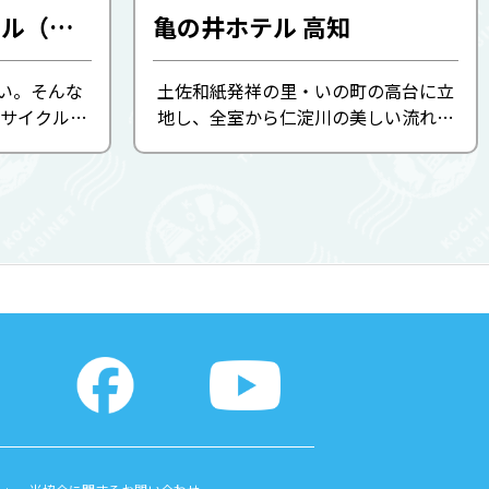
いの町レンタサイクル（いの町観光協会）
亀の井ホテル 高知
い。そんな
土佐和紙発祥の里・いの町の高台に立
サイクル。
地し、全室から仁淀川の美しい流れを
気持ち良い
眺めることができます。 塩分が高く肌
街や観光施
に心地よいお湯。露天風呂から望む列
小回りの利
車（土讃線）が旅情をかきたてます。
駅 ...
大浴場、露天風呂、寝湯な ...