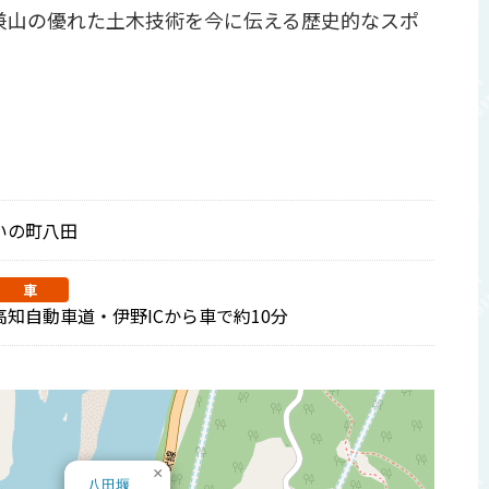
兼山の優れた土木技術を今に伝える歴史的なスポ
いの町八田
車
高知自動車道・伊野ICから車で約10分
×
八田堰