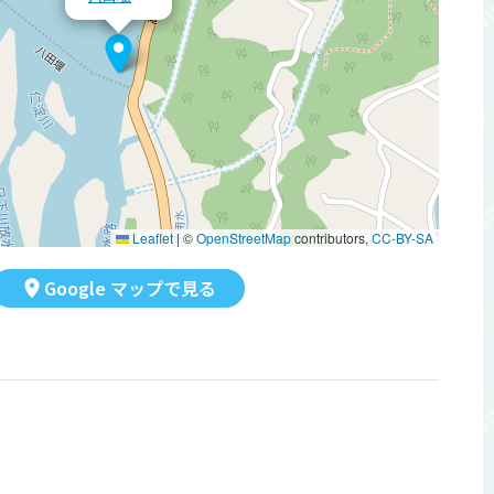
Leaflet
|
©
OpenStreetMap
contributors,
CC-BY-SA
Google マップで見る