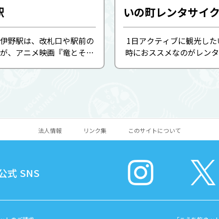
駅
伊野駅は、改札口や駅前の
1日アクティブに観光した
が、アニメ映画『竜とそば
時におススメなのがレンタ
の重要なスポットのモデル
清流・仁淀川沿いを走れば
となった駅です。
風を全身に感じたり、商店
設間の移動・散策などに、
く自転車は何かと便利。いの
法人情報
リンク集
このサイトについて
式 SNS