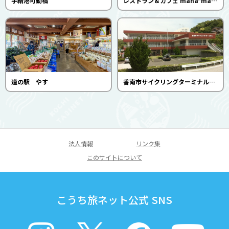
手結港可動橋
レストラン＆カフェ mana*mana
道の駅 やす
香南市サイクリングターミナル 海のやどしおや宿
法人情報
リンク集
このサイトについて
こうち旅ネット公式 SNS