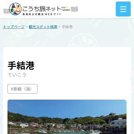
トップページ
>
観光スポット検索
> 手結港
手結港
ていこう
#景観（海）