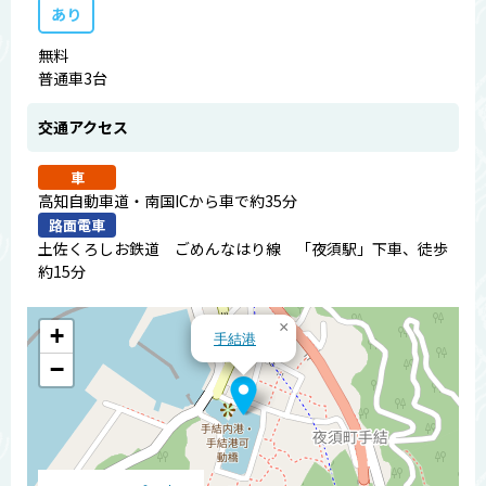
あり
無料
普通車3台
交通アクセス
車
高知自動車道・南国ICから車で約35分
路面電車
土佐くろしお鉄道 ごめんなはり線 「夜須駅」下車、徒歩
約15分
×
+
手結港
−