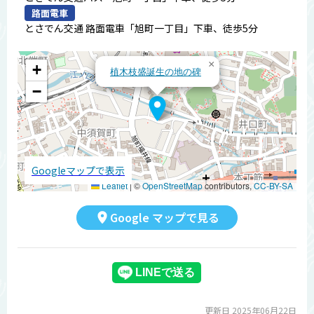
路面電車
とさでん交通 路面電車「旭町一丁目」下車、徒歩5分
×
+
植木枝盛誕生の地の碑
−
Googleマップで表示
Leaflet
|
©
OpenStreetMap
contributors,
CC-BY-SA
Google マップで見る
更新日 2025年06月22日