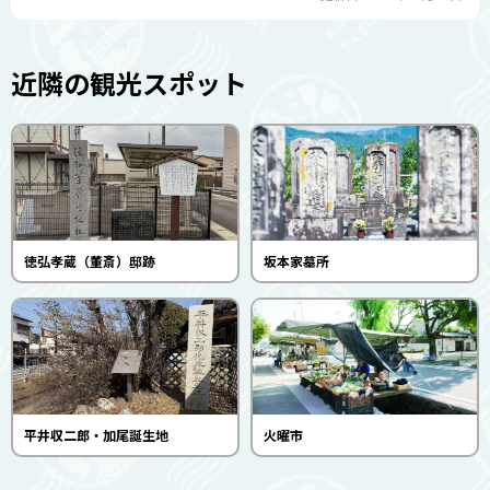
近隣の観光スポット
徳弘孝蔵（董斎）邸跡
坂本家墓所
平井収二郎・加尾誕生地
火曜市