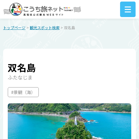
トップページ
>
観光スポット検索
> 双名島
双名島
ふたなじま
#景観（海）