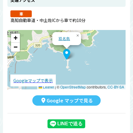
交通アクセス
車
高知自動車道・中土佐ICから車で約10分
×
+
双名島
−
Googleマップで表示
Leaflet
|
©
OpenStreetMap
contributors,
CC-BY-SA
Google マップで見る