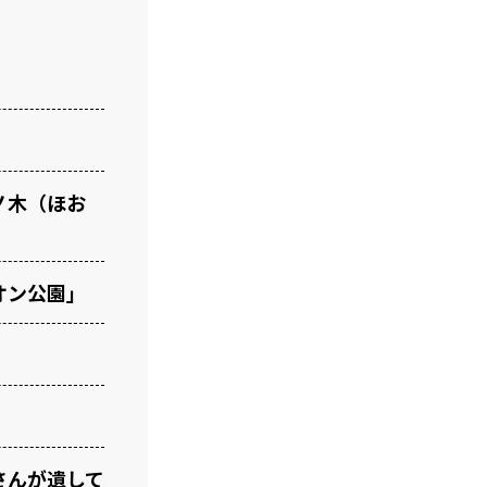
ノ木（ほお
オン公園」
」
さんが遺して