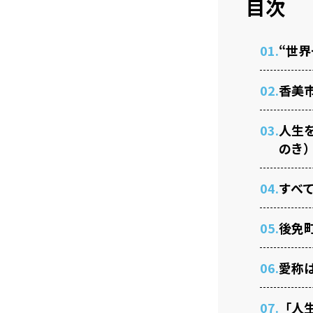
目次
01.
“世
02.
香美
03.
人生
のき
04.
すべ
05.
後免
06.
愛称
07.
「人