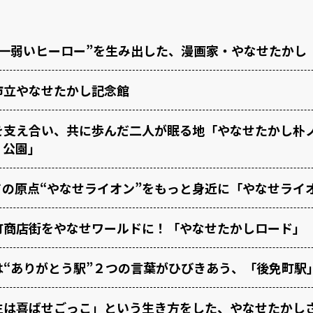
界一弱いヒーロー”を生み出した、漫画家・やなせたかし
市立やなせたかし記念館
を支え合い、共に歩んだ二人が眠る地「やなせたかし朴
）公園」
ての原点“やなせライオン”をもっと身近に「やなせライ
町商店街をやなせワールドに！「やなせたかしロード」
は“ありがとう駅”２つの言葉がひびきあう、「後免町駅
生は喜ばせごっこ」という生き方をした、やなせたかし