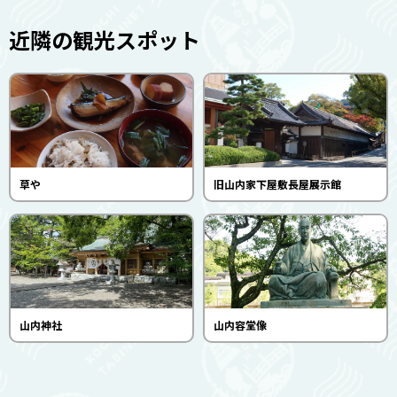
近隣の観光スポット
草や
旧山内家下屋敷長屋展示館
山内神社
山内容堂像