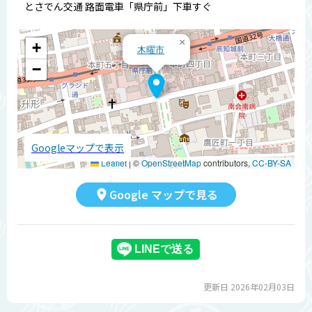
とさでん交通 路面電車「県庁前」下車すぐ
×
+
木曜市
−
Googleマップで表示
Leaflet
|
©
OpenStreetMap
contributors,
CC-BY-SA
Google マップで見る
更新日 2026年02月03日