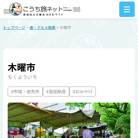
トップページ
>
食・グルメ検索
> 木曜市
木曜市
もくよういち
#市場・直売所
#高知県産
#おみやげ