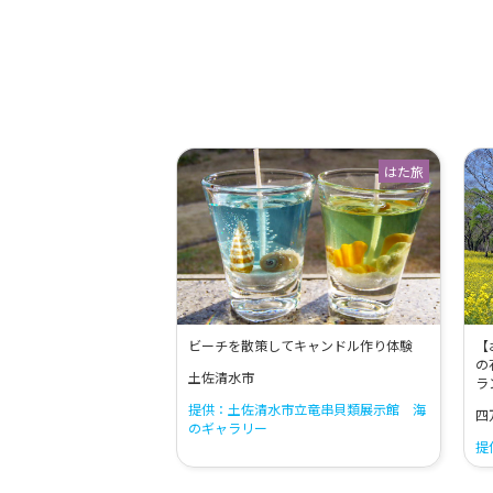
はた旅
ビーチを散策してキャンドル作り体験
【
の
土佐清水市
ラ
提供：土佐清水市立竜串貝類展示館 海
四
のギャラリー
提