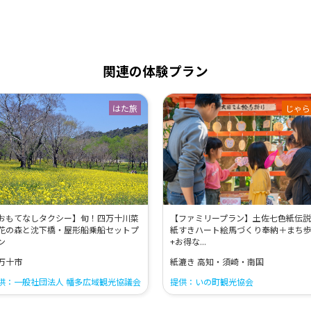
関連の体験プラン
はた旅
じゃら
おもてなしタクシー】旬！四万十川菜
【ファミリープラン】土佐七色紙伝
花の森と沈下橋・屋形船乗船セットプ
紙すきハート絵馬づくり奉納＋まち
ン
+お得な...
万十市
紙漉き 高知・須崎・南国
供：一般社団法人 幡多広域観光協議会
提供：いの町観光協会