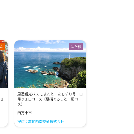
ん
はた旅
説＋
周遊観光バス しまんと・あしずり号 日
歩き
帰り１日コース（足摺ぐるっと一周コー
ス）
四万十市
提供：高知西南交通株式会社