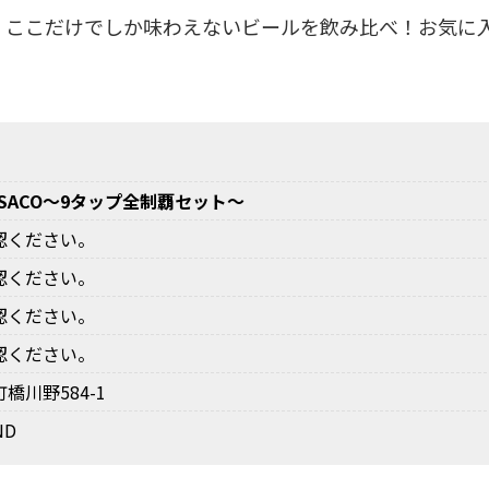
まで、ここだけでしか味わえないビールを飲み比べ！お気に入
SACO～9タップ全制覇セット～
認ください。
認ください。
認ください。
認ください。
橋川野584-1
ND