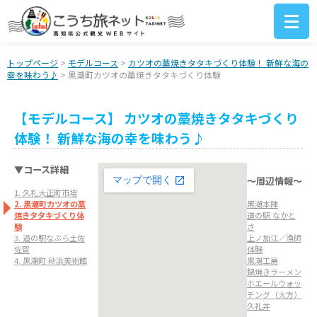
トップページ
>
モデルコース
>
カツオの藁焼きタタキづくり体験！ 新鮮な海の
幸を味わう♪
> 黒潮町カツオの藁焼きタタキづくり体験
【モデルコース】 カツオの藁焼きタタキづくり
体験！ 新鮮な海の幸を味わう♪
▼コース詳細
～周辺情報～
1. 久礼大正町市場
2. 黒潮町カツオの藁
黒潮本陣
焼きタタキづくり体
道の駅 なかと
験
さ
3. 道の駅なぶら土佐
上ノ加江／漁師
佐賀
体験
4. 黒潮町 砂浜美術館
黒潮工房
鍋焼きラーメン
ホエールウォッ
チング（大方）
久礼丼