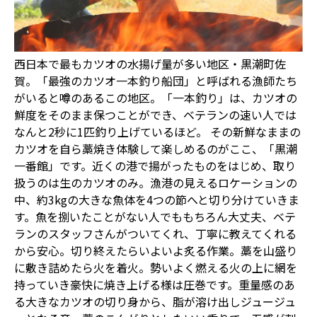
西日本で最もカツオの水揚げ量が多い地区・黒潮町佐
賀。「最強のカツオ一本釣り船団」と呼ばれる漁師たち
がいると噂のあるこの地区。「一本釣り」は、カツオの
鮮度をそのまま保つことができ、ベテランの速い人では
なんと2秒に1匹釣り上げているほど。 その新鮮なままの
カツオを自ら藁焼き体験して楽しめるのがここ、「黒潮
一番館」です。近くの港で揚がったものをはじめ、取り
扱うのは生のカツオのみ。漁港の見えるロケーションの
中、約3kgの大きな魚体を4つの節へと切り分けていきま
す。魚を捌いたことがない人でももちろん大丈夫、ベテ
ランのスタッフさんがついてくれ、丁寧に教えてくれる
から安心。切り終えたらいよいよ炙る作業。藁を山盛り
に敷き詰めたら火を着火。勢いよく燃える火の上に網を
持っていき豪快に焼き上げる様は圧巻です。重量感のあ
る大きなカツオの切り身から、脂が溶け出しジュージュ