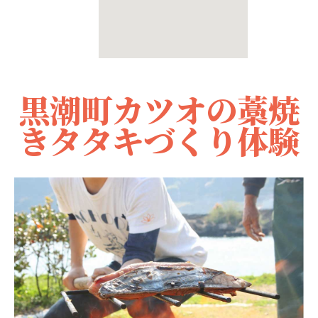
黒潮町カツオの藁焼
きタタキづくり体験